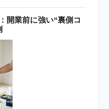
：開業前に強い“裏側コ
例