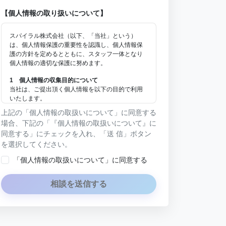
【個人情報の取り扱いについて】
スパイラル株式会社（以下、「当社」という）
は、個人情報保護の重要性を認識し、個人情報保
護の方針を定めるとともに、スタッフ一体となり
個人情報の適切な保護に努めます。
1 個人情報の収集目的について
当社は、ご提出頂く個人情報を以下の目的で利用
いたします。
(1) お名前、メールアドレス、電話番号を資料のお
上記の「個人情報の取扱いについて」に同意する
問い合わせ対応の際に利用いたします。
場合、下記の「『個人情報の取扱いについて』に
(2) お問い合わせ状況について集計分析を行い、当
同意する」にチェックを入れ、「送 信」ボタン
社製品・サービスの企画開発や、販促営業活動の
を選択してください。
参考にいたします。
(3) お名前、メールアドレス、電話番号を、当社の
「個人情報の取扱いについて」に同意する
製品・サービスのご案内や当社が独自に発信する
情報（ブログ記事、各種資料）のご紹介、セミナ
ー、イベント、展示会の開催や出展情報の提供の
相談を送信する
際に利用いたします。
その他の目的では使用致しません。
2 個人情報の管理について
ご提出頂く個人情報は、当社にて正確な状態に保