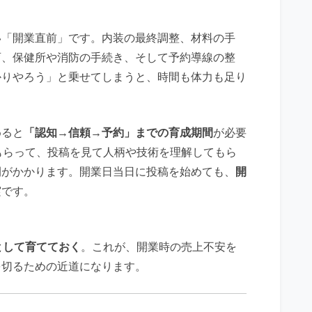
い「開業直前」です。内装の最終調整、材料の手
育、保健所や消防の手続き、そして予約導線の整
かりやろう」と乗せてしまうと、時間も体力も足り
めると
「認知→信頼→予約」までの育成期間
が必要
もらって、投稿を見て人柄や技術を理解してもら
間がかかります。開業日当日に投稿を始めても、
開
実です。
として育てておく
。これが、開業時の売上不安を
を切るための近道になります。