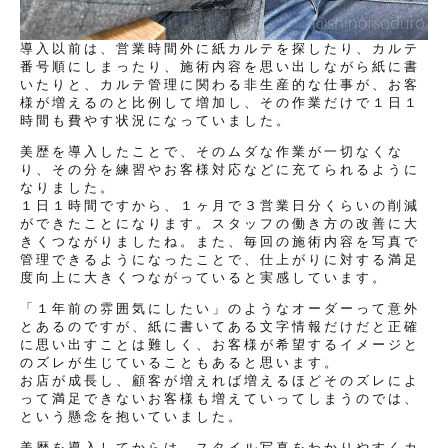
導入以前は、営業時間外に紙カルテを探したり、カルテ
番号順にしまったり、施術内容を思い出しながら紙に書
いたりと、カルテ管理に関わる非生産的な仕事が、お客
様が増えるのと比例して増加し、その作業だけで１日１
時間も費やす状況になっていました。
美歴を導入したことで、そのムダな作業が一切なくな
り、その分を練習やお客様対応などに充てられるように
なりました。
１日１時間ですから、１ヶ月で３営業日分くらいの削減
ができたことになります。スタッフの働き方の改善に大
きくつながりましたね。また、毎回の施術内容を写真で
管理できるようになったことで、仕上がりに対する満足
度向上に大きくつながっていると実感しています。
「１年前の雰囲気にしたい」のようなオーダーって意外
とあるのですが、紙に書いてある文字情報だけだと正確
に思い出すことは難しく、お客様が希望するイメージと
のズレが生じていることもあると思います。
お店が成長し、顧客が増えれば増えるほどそのズレによ
って満足できないお客様も増えていってしまうのでは、
という懸念を抱いていました。
美歴を導入してからは、スタイル写真をわかりやすくカ