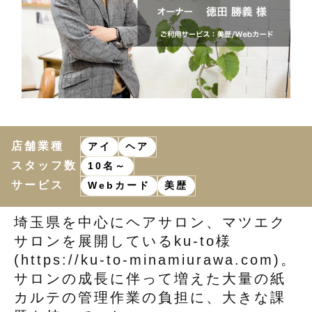
店舗業種
アイ
ヘア
スタッフ数
10名～
サービス
Webカード
美歴
埼玉県を中心にヘアサロン、マツエク
サロンを展開しているku-to様
(
https://ku-to-minamiurawa.com
)。
サロンの成長に伴って増えた大量の紙
カルテの管理作業の負担に、大きな課