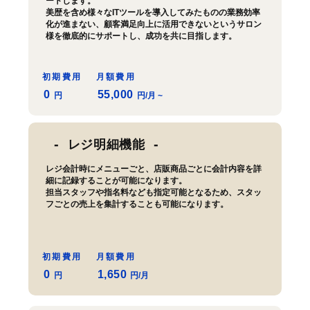
ートします。
美歴を含め様々なITツールを導入してみたものの業務効率
化が進まない、顧客満足向上に活用できないというサロン
様を徹底的にサポートし、成功を共に目指します。
初期費用
月額費用
0
55,000
円
円/月 ~
レジ明細機能
レジ会計時にメニューごと、店販商品ごとに会計内容を詳
細に記録することが可能になります。
担当スタッフや指名料なども指定可能となるため、スタッ
フごとの売上を集計することも可能になります。
初期費用
月額費用
0
1,650
円
円/月