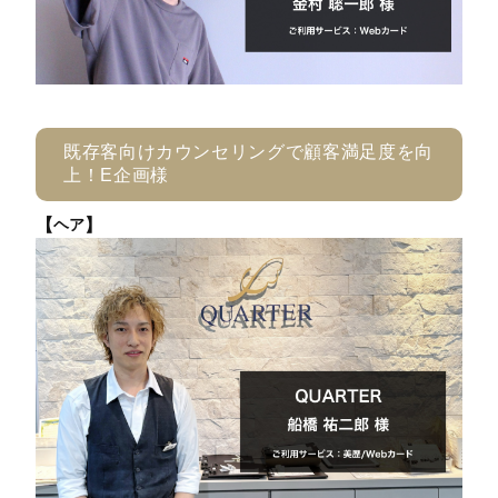
既存客向けカウンセリングで顧客満足度を向
上！E企画様
【
】
ヘア