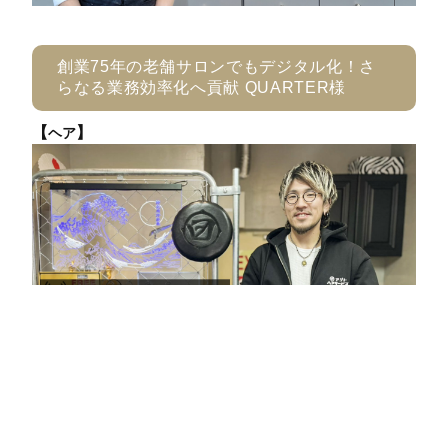
創業75年の老舗サロンでもデジタル化！さ
らなる業務効率化へ貢献 QUARTER様
【
】
ヘア
小規模サロンにフィットする美歴のパーソナ