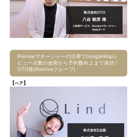
Reviewマネージャーの活用でGoogleMapレ
ビュー点数の改善から予約数向上まで成功！
OTO様(Neoliveグループ)
【
】
ヘア