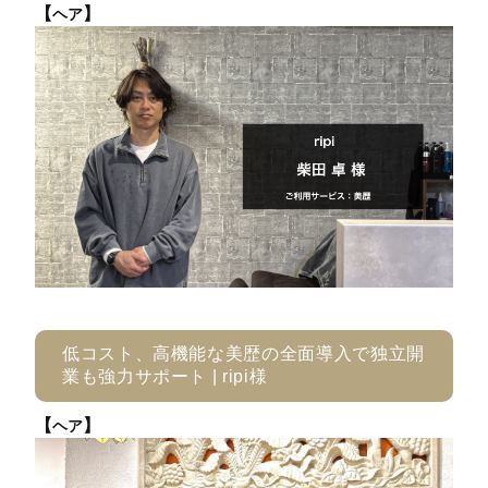
【
】
ヘア
低コスト、高機能な美歴の全面導入で独立開
業も強力サポート | ripi様
【
】
ヘア