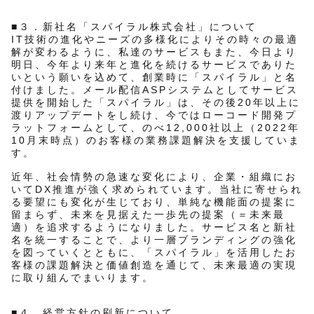
■３．新社名「スパイラル株式会社」について
IT技術の進化やニーズの多様化によりその時々の最適
解が変わるように、私達のサービスもまた、今日より
明日、今年より来年と進化を続けるサービスでありた
いという願いを込めて、創業時に「スパイラル」と名
付けました。メール配信ASPシステムとしてサービス
提供を開始した「スパイラル」は、その後20年以上に
渡りアップデートをし続け、今ではローコード開発プ
ラットフォームとして、のべ12,000社以上（2022年
10月末時点）のお客様の業務課題解決を支援していま
す。
近年、社会情勢の急速な変化により、企業・組織にお
いてDX推進が強く求められています。当社に寄せられ
る要望にも変化が生じており、単純な機能面の提案に
留まらず、未来を見据えた一歩先の提案（＝未来最
適）を追求するようになりました。サービス名と新社
名を統一することで、より一層ブランディングの強化
を図っていくとともに、「スパイラル」を活用したお
客様の課題解決と価値創造を通じて、未来最適の実現
に取り組んでまいります。
■４．経営方針の刷新について