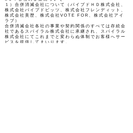
１）合併消滅会社について（パイプドＨＤ株式会社、
株式会社パイプドビッツ、株式会社フレンディット、
株式会社美歴、株式会社VOTE FOR、株式会社アイ
ラブ）
合併消滅会社各社の事業や契約関係のすべては存続会
社であるスパイラル株式会社に承継され、スパイラル
株式会社にてこれまでと変わらぬ体制でお客様へサー
ビスを提供してまいります。
２）合併対象外のグループ会社について（ペーパレス
スタジオジャパン株式会社、株式会社ゴンドラ、ダブ
ルシャープ・パートナーズ株式会社、株式会社ネモフ
ィラ、その他子会社）
いずれの会社においても、組織再編前後で親会社がパ
イプドＨＤ株式会社からスパイラル株式会社に変更と
なります。なお、親会社の変更以外、事業への影響な
どは特段ございません。
■７．新会社の住所
〒107-0052 東京都港区赤坂2-9-11 オリックス赤
坂2丁目ビル（総合受付：2階）
■ 本件に関するお問い合わせ先