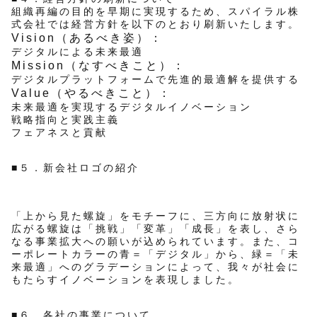
組織再編の目的を早期に実現するため、スパイラル株
式会社では経営方針を以下のとおり刷新いたします。
Vision（あるべき姿）：
デジタルによる未来最適
Mission（なすべきこと）：
デジタルプラットフォームで先進的最適解を提供する
Value（やるべきこと）：
未来最適を実現するデジタルイノベーション
戦略指向と実践主義
フェアネスと貢献
■５．新会社ロゴの紹介
「上から見た螺旋」をモチーフに、三方向に放射状に
広がる螺旋は「挑戦」「変革」「成長」を表し、さら
なる事業拡大への願いが込められています。また、コ
ーポレートカラーの青＝「デジタル」から、緑＝「未
来最適」へのグラデーションによって、我々が社会に
もたらすイノベーションを表現しました。
■６．各社の事業について