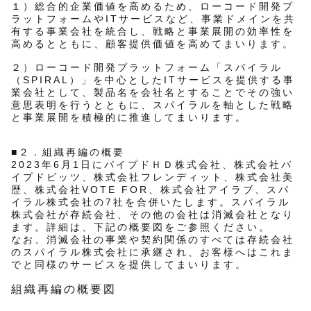
１）総合的企業価値を高めるため、ローコード開発プ
ラットフォームやITサービスなど、事業ドメインを共
有する事業会社を統合し、戦略と事業展開の効率性を
高めるとともに、顧客提供価値を高めてまいります。
２）ローコード開発プラットフォーム「スパイラル
（SPIRAL）」を中心としたITサービスを提供する事
業会社として、製品名を会社名とすることでその強い
意思表明を行うとともに、スパイラルを軸とした戦略
と事業展開を積極的に推進してまいります。
■２．組織再編の概要
2023年6月1日にパイプドＨＤ株式会社、株式会社パ
イプドビッツ、株式会社フレンディット、株式会社美
歴、株式会社VOTE FOR、株式会社アイラブ、スパ
イラル株式会社の7社を合併いたします。スパイラル
株式会社が存続会社、その他の会社は消滅会社となり
ます。詳細は、下記の概要図をご参照ください。
なお、消滅会社の事業や契約関係のすべては存続会社
のスパイラル株式会社に承継され、お客様へはこれま
でと同様のサービスを提供してまいります。
組織再編の概要図