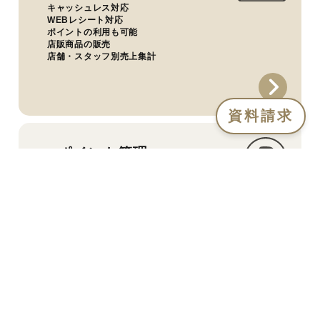
キャッシュレス対応
WEBレシート対応
ポイントの利用も可能
店販商品の販売
店舗・スタッフ別売上集計
資料請求
ポイント管理
お店独自のポイントを運用可能
グループ他店舗間でのポイント共通化も可能
発行ポイントはレジやECで活用
お客様向けアプリで楽々運用