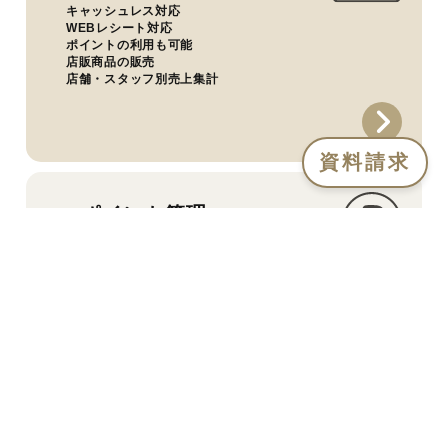
キャッシュレス対応
WEBレシート対応
ポイントの利用も可能
店販商品の販売
店舗・スタッフ別売上集計
資料請求
ポイント管理
お店独自のポイントを運用可能
グループ他店舗間でのポイント共通化も可能
発行ポイントはレジやECで活用
お客様向けアプリで楽々運用